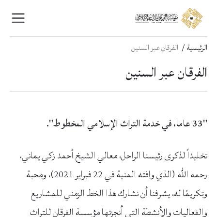
Ski
Ski
t
t
navigatio
conten
الرئيسية
الفرقان عبر السنين
الفرقان عبر السنين
"33
عاما، في خدمة التراث الإسلامي المخطوط"
.
تخليداً لذكرى رئيسنا الراحل، معالي الشيخ أحمد زكي يماني،
رحمه الله (الذي وافته المنية في 22 فبراير 2021)، ومحبة
وتكريمًا له، يشرفنا أن نشارك هذا الخط الزمني للمشاريع
والفعاليات والأنشطة التي أنجزتها مؤسسة الفرقان للتراث