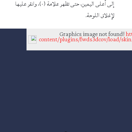
إلى أعلى اليمين، حتى تظهر علامة (-)، وانقر عليها
لإغلاق اللوحة.
Graphics image not found!
ht
content/plugins/fwds3dcov/load/skin