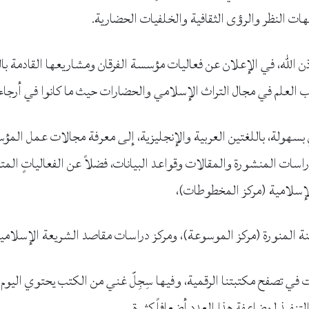
ات النظر والرؤى الثقافية والخلفيات الحضارية.
ن الله، في الإعلان عن فعاليات مؤسسة الفرقان ومشاريعها القادمة بال
اب العلم في مجال التراث الإسلامي والحضارات حيث ما كانوا في أرجاء
 بسهولة، باللغتين العربية والإنجليزية، إلى معرفة مجالات عمل ال
ات المنشورة والمقالات وقواعد البيانات، فضلاً عن الفعالياتٍ المتنو
لإسلامية (مركز المخطوطات)،
 المنورة (مركز الموسوعة)، ومركز دراسات مقاصد الشريعة الإسلامية
نفيذ لمضاعفة هذا العدد أضعافاً كثيرة.