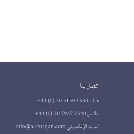
اتصل بنا
هاتف
+44 (0) 20 3130 1530
فاكس
+44 (0) 20 7937 2540
البريد الإلكتروني
info@al-furqan.com