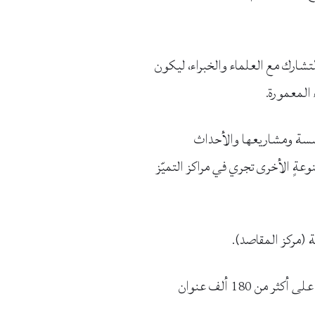
تشارك مع العلماء والخبراء، ليكون
 المعمورة.
مؤسسة ومشاريعها والأحداث
عةٍ الأخرى تجري في مراكز التميّز
 (مركز المقاصد).
أدعو زوارنا الأكارم لقضاء بعض الوقت في تصفح مكتبتنا الرقمية، وفيها سِجِلّ غني من الكتب يحتوي اليوم على أكثر من 180 ألف عنوان