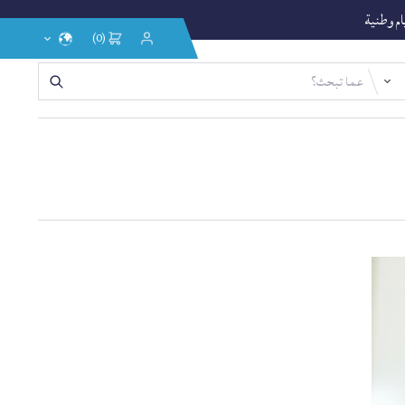
يام وطنية
(0)
إختر
تسجيل
الدخول
اللغة
/
التسجيل