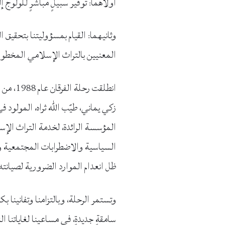
أولاهما: توفير سبيلٍ مباشرٍ للولوج 
وثانيهما: القيام بمسؤوليتنا بتحقي
المعنيين بالتراث الإسلامي المخط
انطلقت
زكي يماني، طيّب الله ثراه، المولود ف
المؤسسة الرائدة، لخدمة التراث الإ
السياسية والاضطرابات المجتمعية وا
ظل انعدام الموارد الضرورية لصيانت
وتستمر الرحلة، وبالتزامنا وتفانينا
سامقةٍ جديدةٍ، في مساعينا لغاياتنا ا