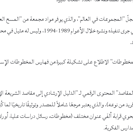
سجلّ "المجموعات في العالم"، والذي يوفر مواد مجمعة من "المسح ا
(مشروعنا الموسوعي الرئيسي، الذي جرى تنفيذه ونشره خلال 
مقاصد" المحتوى الرقمي لـ "الدليل الإرشادي إلى مقاصد الشريعة الإ
ن عامَي 2007-2014، وهو فريد من نوعه)، والذي يعتبر مرجعًا شاملاً للمصدر وتوثيقًا تاريخ
 ويحوي قرابة ألفَي عنوان مختلف (مخطوطات، رسائل دراسات عليا، أورا
دارس الفكرية.