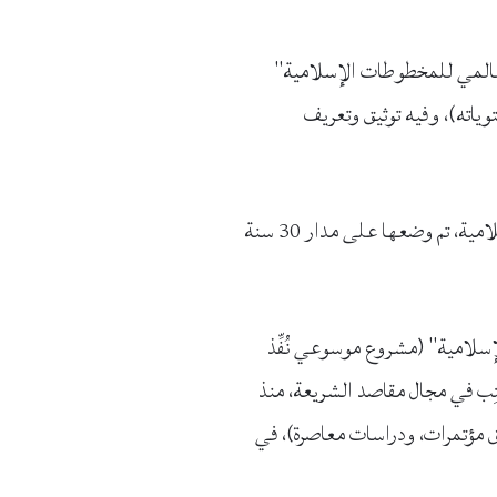
لعالمي للمخطوطات الإسلامية"
الأعوام 1989-1994، وليس له مثيل في محتوياته)، وفيه توثيق وتعريف
كما يسعك خلال بحثك في سجل "المخطوطات" الاطلاع على تشكيلة كبيرة من فهارس المخطوطات الإسلامية، تم وضعها على مدار 30 سنة
سلامية" (مشروع موسوعي نُفِّذ
يًا لما كُتِب في مجال مقاصد الشريعة، منذ
ق مؤتمرات، ودراسات معاصرة)، في