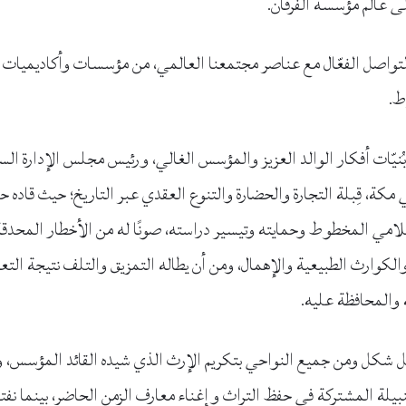
إلى عالم مؤسسة الفرقان.
ق التواصل الفعّال مع عناصر مجتمعنا العالمي، من مؤسسات وأكاديميا
وط.
 رحلة الفرقان عام 1988، من بُنيّات أفكار الوالد العزيز والمؤسس الغالي، ورئيس مجلس ال
ي مكة، قِبلة التجارة والحضارة والتنوع العقدي عبر التاريخ؛ حيث قاده ح
سلامي المخطوط وحمايته وتيسير دراسته، صونًا له من الأخطار المحدق
لكوارث الطبيعية والإهمال، ومن أن يطاله التمزيق والتلف نتيجة التع
ه والمحافظة عليه.
 بكل شكل ومن جميع النواحي بتكريم الإرث الذي شيده القائد المؤسس، و
لنبيلة المشتركة في حفظ التراث وإغناء معارف الزمن الحاضر، بينما نفتح ا