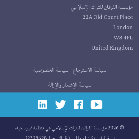
مقر
مؤسسة الفرقان للتراث الإسلامي
22A Old Court Place
المؤسسة
London
W8 4PL
United Kingdom
روابط
سياسة الاسترجاع
سياسة الخصوصية
إضافية
سياسة الإشعار والإزالة
إجتماعي
© 2026 مؤسسة الفرقان للتراث الإسلامي هي منظمة غير ربحية،
مسجّلة في إنكلترا و وايلس (رقم التسجيل 2329628).