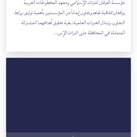
مؤسسة الفرقان للتراث الإسلامي ومعهد المخطوطات العربية
يوقعان اتفاقية تفاهم وتعاون إيماناً من المؤسستين بأهمية توثيق روابط
التعاون، وتبادل الخبرات العلمية؛ بغية تحقيق أهدافهما المشتركة
المتمثلة في المحافظة على التراث الإس...