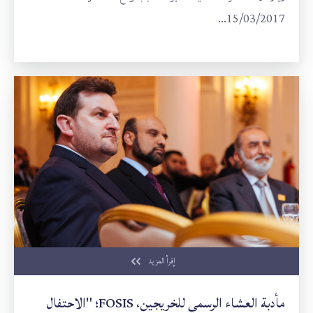
15/03/2017...
إقرأ المزيد
مأدبة العشاء الرسمي للخريجين، FOSIS؛ "الاحتفال