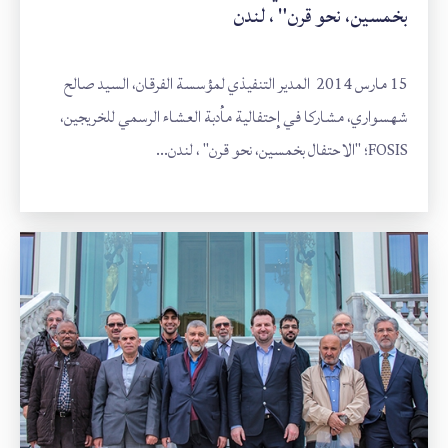
بخمسين، نحو قرن" ، لندن
15 مارس 2014 المدير التنفيذي لمؤسسة الفرقان، السيد صالح
شهسواري، مشاركا في إحتفالية مأدبة العشاء الرسمي للخريجين،
FOSIS؛ "الاحتفال بخمسين، نحو قرن" ، لندن...