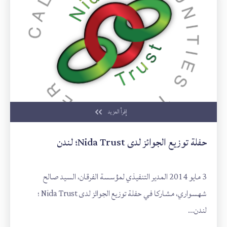
إقرأ المزيد
حفلة توزيع الجوائز لدى Nida Trust؛ لندن
3 مايو 2014 المدير التنفيذي لمؤسسة الفرقان، السيد صالح
شهسواري، مشاركا في حفلة توزيع الجوائز لدى Nida Trust ؛
لندن...