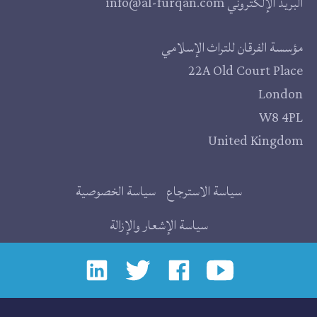
البريد الإلكتروني
info@al-furqan.com
مقر
مؤسسة الفرقان للتراث الإسلامي
22A Old Court Place
المؤسسة
London
W8 4PL
United Kingdom
روابط
سياسة الاسترجاع
سياسة الخصوصية
إضافية
سياسة الإشعار والإزالة
إجتماعي