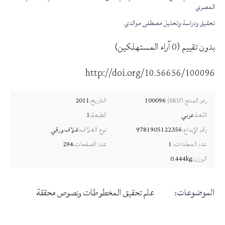
المصري
تحقيق ودراسة وتحليل مصطفى موالدي
بدون تقييم
(
0
آراء المستهلكين)
http://doi.org/10.56656/100096
100096
التاريخ:
2011
رمز المنتج (SKU)
اللغة:
عربي
الطبعة:
1
رقم الإيداع:
9781905122356
نوع الغلاف:
غلاف ورقي
عدد المجلدات:
1
عدد الصفحات:
294
الوزن:
0.444kg
الموضوعات:
علم تحقيق المخطوطات ونصوص محققة