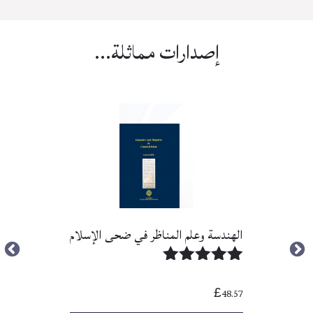
إصدارات مماثلة...
الهندسة وعلم المناظر في ضحى الإسلام
تم التقييم
5.00
48.57
£
من 5