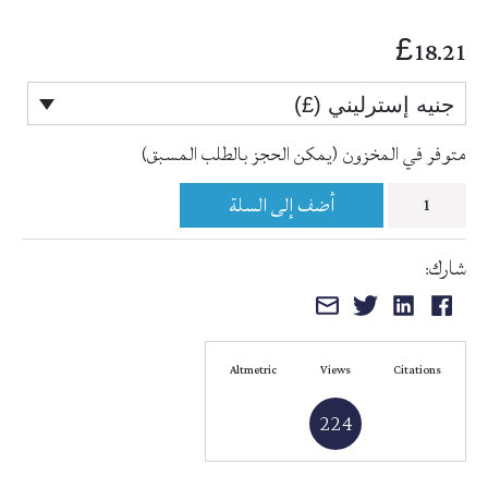
18.21
£
جنيه إسترليني (£)
متوفر في المخزون (يمكن الحجز بالطلب المسبق)
كمية
أضف إلى السلة
إرشاد
شارك:
العجم
المشاركة
المشاركة
المشاركة
المشاركة
لأعمال
على
على
على
عبر
الجذور
الفيسبوك
لينكد
تويتر
البريد
الصم
Altmetric
Views
Citations
إن
الإلكتروني
224