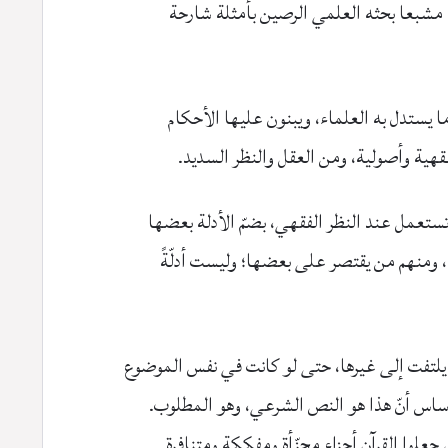
بيق؛ مشبعا بحثه العلمي الرصين بأمثلة شارحة
 يستدل به العلماء، ويبنون عليها الأحكام
ية وأصولية، ومن العقل والنظر السديد.
ستعمل عند النظر الفقهي، بضمّ الأدلة بعضها
 ومنهم من يقتصر على بعضها؛ وليست أدلّةً
 يلتفت إلى غيرها، حتى لو كانت في نفس الموضوع
 أساس أنّ هذا هو النص الشرعي، وهو المطلوب.
علوا القرآن أجزاء مجزّأة ومفككة ومتنافرة