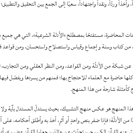
 وأخذاً وردّاً، ونقداً واجتهاداً، سعيًا إلى الجمع بين التحقيق والتط
ات المحاضرة، مستفتحًا بمصطلح «الأدلة الشرعية»، التي هي جميع ما
، من كتاب وسنة وإجماع وقياس واستصلاح واستحسان، ومن قواعد فقه
 شبكة من الأدلّة ومن القواعد، ومن النظر العقلي ومن التجارب، ت
ا حاضرة مع العلماء للاحتجاج بها؛ فمنهم من يسردها ويفصّل فيها،
اذج كأمثلة شارحة من هذا المنهج.
 هذا المنهج هو عكس منهج التشبيك، بحيث يستدلّ المستدل بآية ولا
 من الأدلّة؛ فإذا ضفر بنص واحدٍ أو أثرٍ، أخذ به وأطلق أحكامه، على
 عنه القرآن الكريم حين تحدّث عن ﴿الذين جعلوا القرآن عضين﴾، أي ج