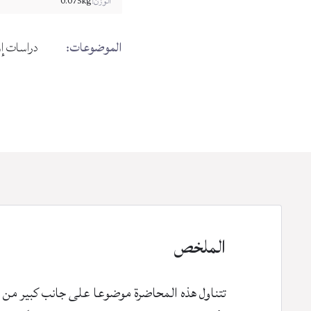
الوزن:
0.075kg
المشاركة
المشاركة
المشاركة
المشاركة
بين
على
على
على
عبر
منهج
الموضوعات:
دراسات إ
الفيسبوك
لينكد
تويتر
البريد
التشبيك
إن
الإلكتروني
ومنهج
التفكيك
الملخص
تتناول هذه المحاضرة موضوعا على جانب كبير من 