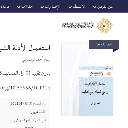
Ski
Ski
عن الفرقان
الأنشطة
الإصدارات
مقالات
قاعدة ا
t
t
navigatio
conten
استعمال الأدلة الش
انظر بالداخل
إعداد أحمد الريسوني
بدون تقييم
(
0
آراء المستهلك
i.org/10.56656/101214
كمية
101214
رمز المنتج (SKU)
استعمال
اللغة:
عربي
الأدلة
نوع الغلاف:
غلاف ورقي
الشرعية