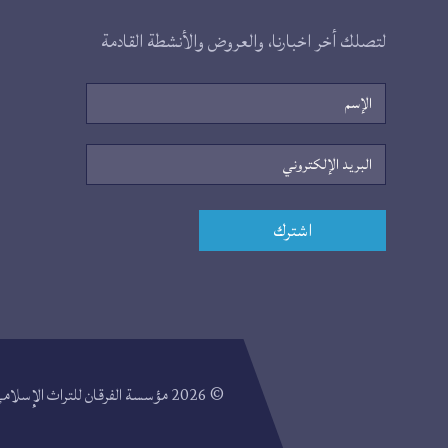
لتصلك أخر اخبارنا، والعروض والأنشطة القادمة
الإسم
البريد
الإلكتروني
اشترك
روابط
إضافية
© 2026 مؤسسة الفرقان للتراث الإسلامي هي منظمة غير ربحية، مسجّلة في إنكلترا و وايلس (رقم التسجيل 2329628).