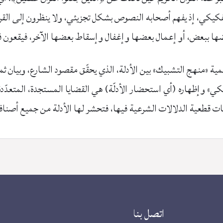
كيكي، إذ يفهم أصحابه النصوص بشكل تجزيئي، ولا ينظرون إلى القرآن
بعضها ببعض، أو إعمال بعضها وإغفال وإسقاط بعضها الآخر، فيقعون 
ة «منهج التشبيك» بين الأدلة، الذي يحقّق مقصود الشارع، وبيان ثمرا
يكي» وإظهاره (أي استحضار الأدلّة) هي القضايا المستجدة، المتعدّ
وإثبات قطعية الدلالات الشرعية فيها، فتحشر لها الأدلة من جميع أصناف
اتصل بنا