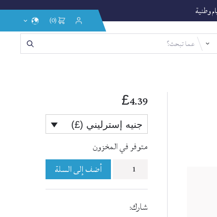
يام وطنية
(0)
إختر
تسجيل
الدخول
اللغة
/
التسجيل
4.39
£
جنيه إسترليني (£)
متوفر في المخزون
أضف إلى السلة
شارك: