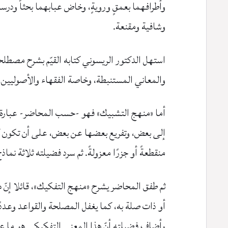
وأطرافهما بعمقٍ ورويةٍ، وخاض عبابهما بحثاً ودرساً،
وشافية ومقنعة.
استهل الدكتور الريسوني كتابه القيّم بشرح مصطلح
والمعاني المستنبطة، وخاصة الفقهاء والأصوليين
أما «منهج التشبيك» فهو -حسب المحاضر- عبارة عن
إلى بعض، وتفريع بعضها عن بعض، على أن تكون كله
منقطعةً أو جزرًا معزولةً. ثم سرد فضيلته ثلاثة نم
ثم طفق المحاضر يشرح «منهج التفكيك»، قائلا إنّ
أو ذات صلة به، كما يغفل المصلحة والقواعد وعددًا
وأضاف فضيلته أنّ هذا المعنى التفكيكي هو ما عبّر