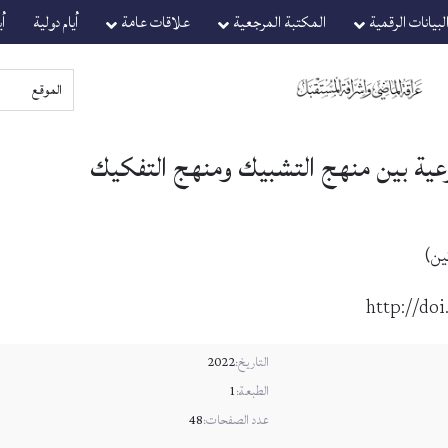
لبيانات الرقمية
المكتبة المرجعية
علاقات عامة
أيام دولية
أ
رعية بين منهج التشبيك ومنهج التفكيك
ين)
http://do
التاريخ:
2022
الطبعة:
1
عدد الصفحات:
48