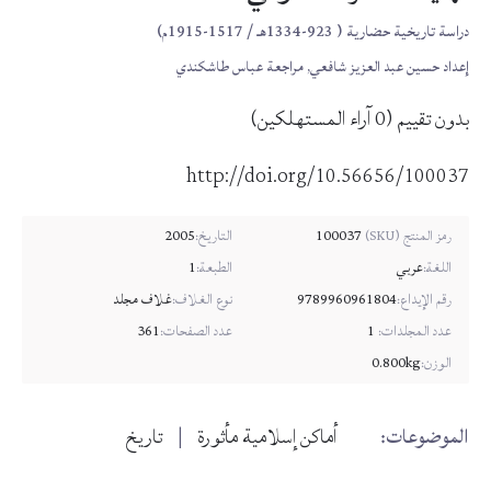
دراسة تاريخية حضارية ( 923-1334هـ / 1517-1915م)
إعداد حسين عبد العزيز شافعي, مراجعة عباس طاشكندي
بدون تقييم
(
0
آراء المستهلكين)
http://doi.org/10.56656/100037
100037
التاريخ:
2005
رمز المنتج (SKU)
اللغة:
عربي
الطبعة:
1
رقم الإيداع:
9789960961804
نوع الغلاف:
غلاف مجلد
عدد المجلدات:
1
عدد الصفحات:
361
الوزن:
0.800kg
الموضوعات:
أماكن إسلامية مأثورة
تاريخ