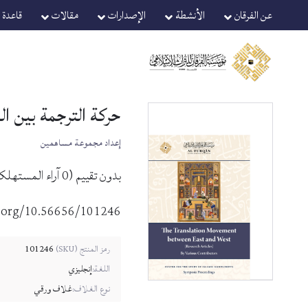
Ski
Ski
عن الفرقان
الأنشطة
الإصدارات
مقالات
قاعدة ا
t
t
navigatio
conten
حركة الترجمة بين ا
إعداد مجموعة مساهمين
بدون تقييم
(
0
آراء المستهلك
i.org/10.56656/101246
كمية
101246
رمز المنتج (SKU)
حركة
اللغة:
إنجليزي
الترجمة
نوع الغلاف:
غلاف ورقي
بين