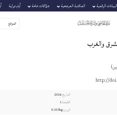
لبيانات الرقمية
المكتبة المرجعية
علاقات عامة
أيام دولية
أ
لشرق والغرب
ين)
http://do
التاريخ:
2024
الطبعة:
1
الوزن:
0.355kg