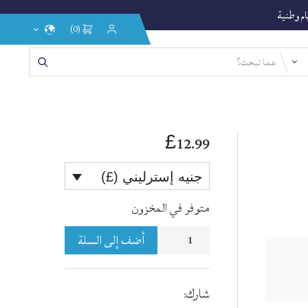
يام وطنية
(0)
إختر
تسجيل
الدخول
اللغة
/
التسجيل
12.99
£
جنيه إسترليني (£)
متوفر في المخزون
أضف إلى السلة
شارك: