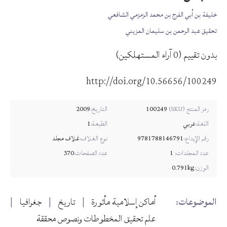
خليفة بن أبي الفرج بن محمد الزمزمي الشافعي
تحقيق عبد الرحمن بن سليمان المزيني
بدون تقييم
(
0
آراء المستهلكين)
http://doi.org/10.56656/100249
100249
التاريخ:
2009
رمز المنتج (SKU)
اللغة:
عربي
الطبعة:
1
رقم الإيداع:
9781788146791
نوع الغلاف:
غلاف مجلد
عدد المجلدات:
1
عدد الصفحات:
370
الوزن:
0.791kg
الموضوعات:
أماكن إسلامية مأثورة
تاريخ
جغرافيا
علم تحقيق المخطوطات ونصوص محققة