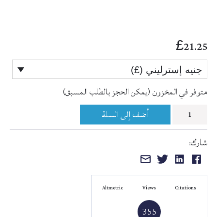
21.25
£
جنيه إسترليني (£)
متوفر في المخزون (يمكن الحجز بالطلب المسبق)
كمية
أضف إلى السلة
كتاب
شارك:
نشر
المشاركة
المشاركة
المشاركة
المشاركة
الأنفاس
على
على
على
عبر
في
الفيسبوك
لينكد
تويتر
البريد
فضائل
Altmetric
Views
Citations
إن
الإلكتروني
زمزم
355