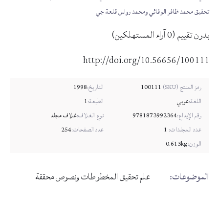
تحقيق محمد ظافر الوفائي ومحمد رواس قلعة جي
بدون تقييم
(
0
آراء المستهلكين)
http://doi.org/10.56656/100111
100111
التاريخ:
1998
رمز المنتج (SKU)
اللغة:
عربي
الطبعة:
1
رقم الإيداع:
9781873992364
نوع الغلاف:
غلاف مجلد
عدد المجلدات:
1
عدد الصفحات:
254
الوزن:
0.613kg
الموضوعات:
علم تحقيق المخطوطات ونصوص محققة