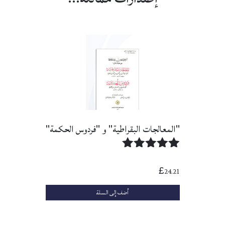
"المعالجات البقراطية" و "فردوس الحكمة"
تم التقييم
5.00
24.21
£
من 5
أضف إلى السلة