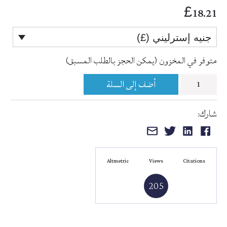
18.21
£
جنيه إسترليني (£)
متوفر في المخزون (يمكن الحجز بالطلب المسبق)
كمية
أضف إلى السلة
نتيجة
شارك:
الفكر
المشاركة
المشاركة
المشاركة
المشاركة
في
على
على
على
عبر
علاج
الفيسبوك
لينكد
تويتر
البريد
أمراض
Altmetric
Views
Citations
إن
الإلكتروني
البصر
205