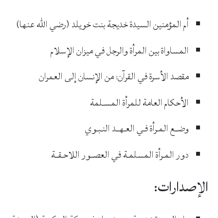
أم المؤمنين السيدة خديجة بنت خويلد (رضي الله عنها)
المساواة بين المرأة والرجل في ميزان الإسلام
مقصد الأسرة في القرآن: من الإنسان إلى العمران
الأحكام العامة للمرأة المسـلمة
وضــع المـرأة فـي العـهــد النـبـوي
دور المـرأة المسلمـة في العصــور اللاحـقــة
الإصدارات: