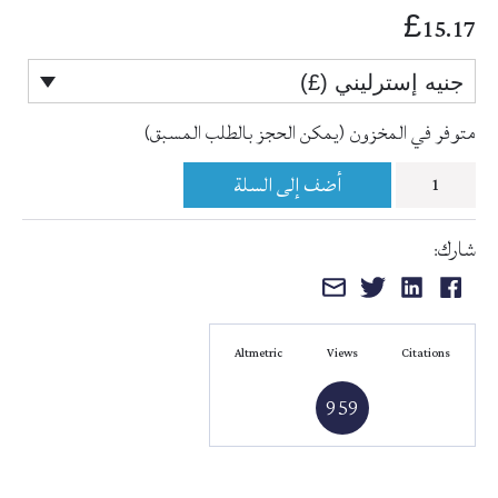
15.17
£
جنيه إسترليني (£)
متوفر في المخزون (يمكن الحجز بالطلب المسبق)
كمية
أضف إلى السلة
مدخل
شارك:
إلى
المشاركة
المشاركة
المشاركة
المشاركة
تحقيق
على
على
على
عبر
المخطوط
الفيسبوك
لينكد
تويتر
البريد
العربي
Altmetric
Views
Citations
إن
الإلكتروني
959