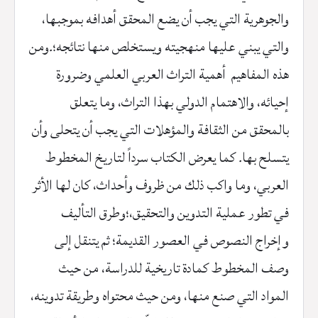
والجوهرية
التي
يجب
أن
يضع
المحقق
أهدافه
بموجبها،
والتي
يبني
عليها
منهجيته
ويستخلص
منها
نتائجه؛
.
ومن
هذه
المفاهيم
أهمية
التراث
العربي
العلمي
وضرورة
إحيائه،
والاهتمام
الدولي
بهذا
التراث،
وما
يتعلق
بالمحقق
من
الثقافة
والمؤهلات
التي
يجب
أن
يتحلى
وأن
يتسلح
بها
.
كما
يعرض
الكتاب
سرداً
لتاريخ
المخطوط
العربي،
وما
واكب
ذلك
من
ظروف
وأحداث،
كان
لها
الأثر
في
تطور
عملية
التدوين
والتحقيق،؛وطرق
التأليف
وإخراج
النصوص
في
العصور
القديمة؛
ثم
يتنقل
إلى
وصف
المخطوط
كمادة
تاريخية
للدراسة،
من
حيث
المواد
التي
صنع
منها،
ومن
حيث
محتواه
وطريقة
تدوينه،