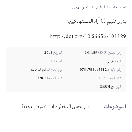
تحرير مؤسسة الفرقان للتراث الإسلامي
بدون تقييم
(
0
آراء المستهلكين)
http://doi.org/10.56656/101189
101189
التاريخ:
2019
رمز المنتج (SKU)
اللغة:
عربي
الطبعة:
1
رقم الإيداع:
9781788145312
نوع الغلاف:
غلاف مجلد
عدد المجلدات:
1
عدد الصفحات:
328
الوزن:
0.682kg
الموضوعات:
علم تحقيق المخطوطات ونصوص محققة