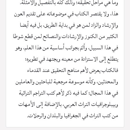
وما
هي
مراحل
تحقيقه؛
وذلك
كلّه
بالتفصيل
والأمثلة
.
هذا،
ولا
يقتصر
الكتاب
في
موضوعاته
على
تقديم
العون
والإرشاد
والزاد
لمن
هو
في
بداية
الطريق،
بل
فيه
أيضا
الكثير
من
الكنوز
والإرشادات
والنصائح
لمن
قطع
شوطا
في
هذا
السبيل،
وألمّ
بجوانب
أساسية
من
هذا
العلم،
وهو
يتطلع
إلى
الاستزادة
من
معينه
ويجتهد
في
تطويره؛
فالكتاب
يعرض
لأهم
مناهج
التحقيق
عند
القدماء
والمحدثين،
وكأنه
موسوعة
مرجعية
للباحثين
والعاملين
في
هذا
المجال؛
كما
فيه
ذكر
لأهم
كتب
التراجم
التراثية
وبيبلوجرافيات
التراث
العربي،
بالإضافة
إلى
الأمهات
من
كتب
التراث
في
الجغرافيا
والبلدان
والرحلات
.