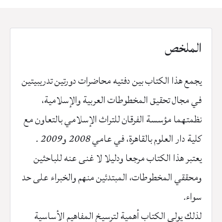
الملخص
يجمع
هذا
الكتاب
بين
دفتيه
محاضرات
دورتين
تدريبيتين
في
مجال
تحقيق
المخطوطات
العربية
والإسلامية،
نظمتهما
مؤسسة
الفرقان
للتراث
الإسلامي
بالتعاون
مع
كلية
دار
العلوم
بالقاهرة،
في
عامي
2008
و
2009 .
يعتبر
هذا
الكتاب
مرجعا
ودليلا
لا
غنى
عنه
للباحثين
ومحققي
المخطوطات،
المبتدئين
منهم
والخبراء
على
حد
سواء
.
لذلك
يولي
الكتاب
أهمية
لترسيخ
المفاهيم
الأساسية