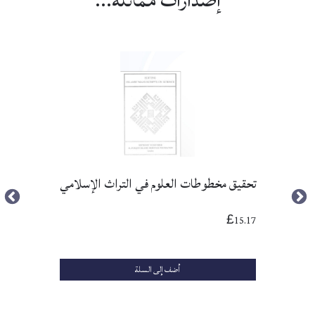
إصدارات مماثلة...
s
t
s
e
.
e
تحقيق مخطوطات العلوم في التراث الإسلامي
s
y
15.17
£
e
n
أضف إلى السلة
n
e