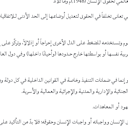
ق الإنسان (1948)م وما تلاه.
تعانى تخلفاً في الحقوق لتعديل أوضاعها إلى الحد الأدنى لـلاتفاقيا
وم وتسـتخدمه للضغط على الدل الأخرى إحراجاً أو إذلالاً، وتركِّز على إب
بية نفسها أو بواسطتها خارج حـدودها (وأحيانًا داخلها) وفي دول العال
نما في ضمانات التنفيذ وخاصة في القوانين الداخلية في كل دولة وم
لجنائية والإدارية والمدنية والإجرائية والعمالية والأسرية.
هود أو المعاهدات.
الإنسان وواجباته أو واجبات الإنسان وحقوقه؛ فلا بدّ من التأكيد على