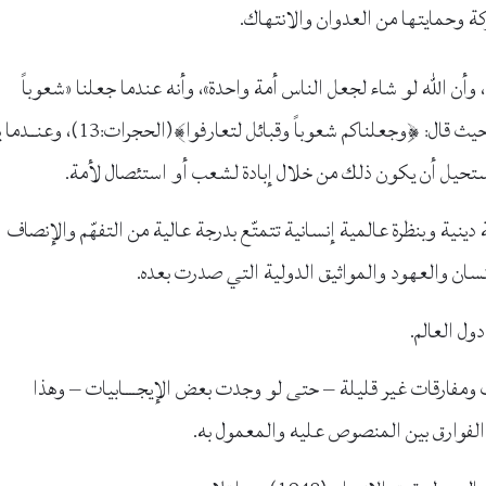
كة وحمايتها من العدوان والانتهاك.
 وأن الله لو شاء لجعل الناس أمة واحدة»، وأنه عندما جعلنا «شعوباً
وقبائل» فإنما لنتعارف ونتعاون وليس للتباغض والتصارع حيث قال: ﴿وجعلناكم شعوباً وقبائل لتع
 فيستحيل أن يكون ذلك من خلال إبادة لشعب أو استئصال لأمة.
نية وبنظرة عالمية إنسانية تتمتّع بدرجة عالية من التفهّم والإنصاف
نسان والعهود والمواثيق الدولية التي صدرت بعده.
ول العالم.
ومفارقات غير قليلة – حتى لو وجدت بعض الإيجــــابيات – وهذا
لفوارق بين المنصوص عليه والمعمول به.