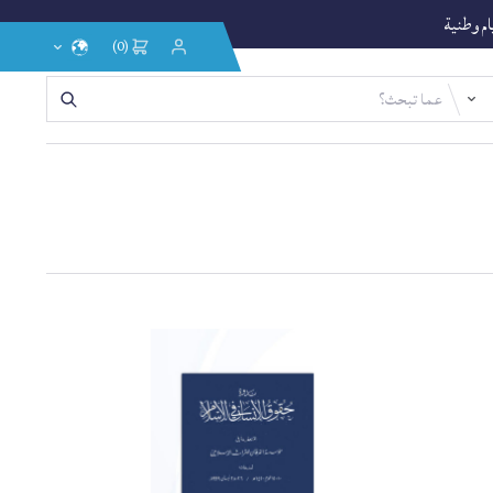
يام وطنية
(0)
إختر
تسجيل
الدخول
اللغة
/
التسجيل