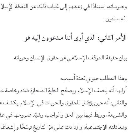
وحــريــاته، استنادًا في زعمهم إلى غياب ذلك عن الثقافة الإس
المسلمين.
الأمر الثاني: الذي أرى أننا مـدعوون إليه هو
بيان حقيقة الموقف الإسلامي من حقوق الإنسان وحرياته.
وهذا المطلب حيوي لعدة أسباب:
أولها: أنه ينصف الإسلام ويصحِّح النظرة المنحازة ضده وخاصة عند
والثاني: أنه حين يؤصّل للحقوق والحريات في الإسلام، يكشف عن 
والشريعة، وربط فيها بين الحق والواجب، وشيّد صـروحها في عقل 
ومعادلته الاجتماعية، وازدادت على مرّ التاريخ ترسّخًا وإشعاع