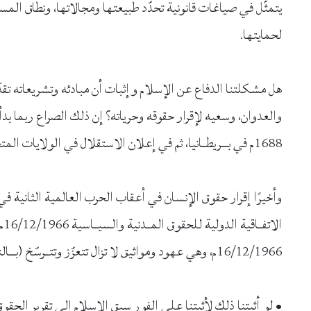
يتمثّل في صياغات قانونية تحدّد طبيعتها ومجالاتها، ونطاق المسؤو
لحمايتها.
هل مشكلتنا الدفاع عن الإسلام وإثبات أن مبادئه وتشريعاته تقدّ
1688م في بـــريطــانيا، ثم في إعلان الاستقلال في الولايات المتحدة الأمريكية 1776م ثم الإعلان الفرنسي لحقوق الإنسان 1789م.
ال
16/12/1966م، وهي عهود ومواثيق لا تزال تتعزّز وتتــرسّخ (بـــالنص عليها في ديباجات الدساتير أو القوانين).
• لو أثبتنا ذلك لأثبتنا على الفور سبق الإسلام إلى تقرير الحقوق