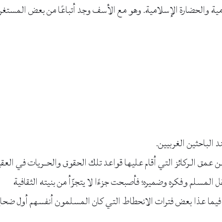
لامية والحضارة الإسلامية. وهو مع الأسف وجد أتباعًا من بعض المستغر
 الباحثين الغربيين.
عمق الـركائز التي أقام عليها قواعد تلك الحقوق والحــريات في العقي
المسلم وفكره وضميره؛ فأصبحت جزءًا لا يتجزّأ من بنيته الثقافية
ًا فيما عذا بعض فترات الانحطاط التي كان المسلمون أنفسهم أول ضحايا