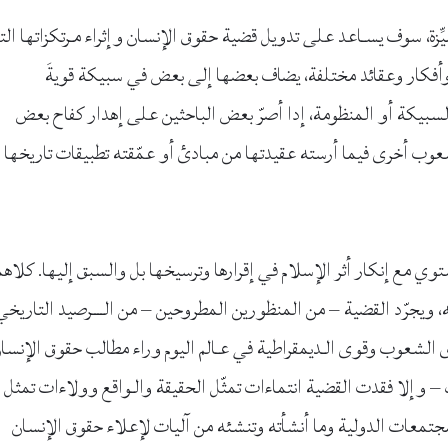
ميِّزة، سوف يسـاعد على تدويل قضية حقوق الإنسان وإثراء مـرتكزاتها ال
أفكار وعقائد مختلفة، يضاف بعضها إلى بعض في سبيكة قويةَ
سبيكة أو المنظومة، إدا أصرّ بعض الباحثين على إهدار كفاح بعض
ة لشعوب أخرى فيما أرسته عقيدتها من مبادئ أو عمّقته تطبيقات تاريخها 
 مع إنكار أثر الإسلام في إقرارها وترسيخها بل والسبق إليها. كلاهم
ليه، ويجرّد القضية – من المنظورين المطروحين – من الــــرصيد التاريخي
الشعوب وقوى الـديمقراطية في عـالم اليوم وراء مطالب حقوق الإنسا
 – وإلا فقدت القضية انتماءات تمثّل الحقيقة والـواقع وولاءات تمثل
لمجتمعات الدولية وما أنشأته وتنشئه من آليات لإعلاء حقوق الإنسان