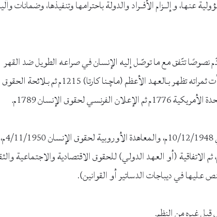
لية عنها، وإلــزام الأفــراد والدولة باحترامها وتنفيذها، وضمانات وآلي
م نصوصًا تتّفق مع ما توصّل إليه الإنسان في صراعه الطويل ضد القهر
والعدوان، وسعيه لإقرار حقوقه وحرياته؟ إن ذلك الصراع ربما بدأت ثمراته تظهر بـالعهد الأعظم (ماچـنا كارتا) 1215م ثم بـلائحة الحقوق
وأخيرًا إقرار حقوق الإنسان في أعقاب الحرب العالمية الثا
اتفــاقية الدولية للحقوق المــدنية والسيــاسية 16/12/1966م، ثم الاتفاقية (أو العهد الدولي) للحقوق الاقتصادية والاجتماعية وا
 قبل غيره من النظم.