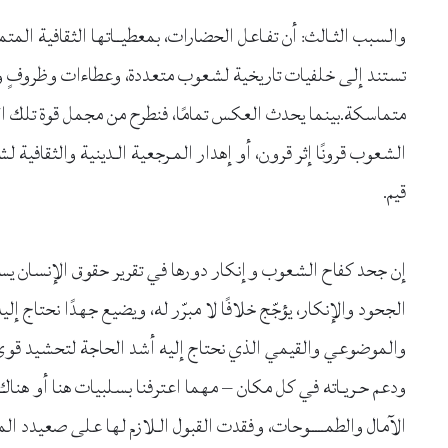
والسبب الثـالث: أن تفـاعل الحضارات، بمعطيــاتها الثقافية المت
تستند إلى خلفيات تاريخية لشعوب متعددة، وعطاءات وظروفٍ و
متماسكة.بينما يحدث العكس تمامًا، فنطرح من مجمل قوة تلك ال
الشعوب قرونًا إثر قرون، أو إهدار المـرجعية الـدينية والثقافي
قيم.
إن جحد كفاح الشعوب وإنكار دورها في تقرير حقوق الإنسان يستوي
الجحود والإنكار، يؤجّج خلافًا لا مبرّر له، ويضيع جهدًا نحتاج إ
والموضوعي والقيمي الذي نحتاج إليه أشد الحاجة لتحشيد قوى 
ودعم حـريـاته في كل مكان – مهما اعترفنا بسلبيات هنا أو هناك
الآمال والطمـــــوحات، وفقدت القبول الـلازم لها على صعيدد ا