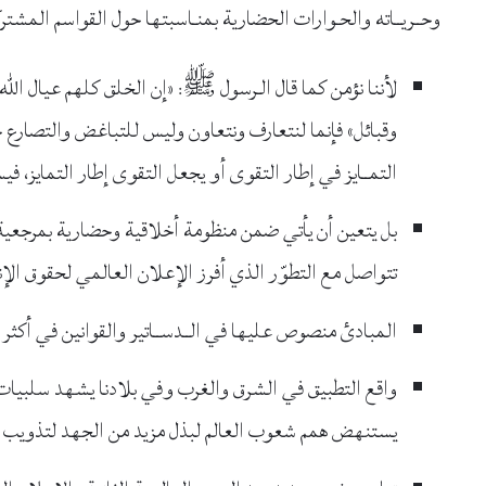
وحــريــاته والحـوارات الحضارية بمنـاسبتها حول القواسم المشتر
لأننا نؤمن كما قال الـرسول ﷺ: «إن الخلق كلهم عيال الله،
التمــايز في إطار التقوى أو يجعل التقوى إطار التمايز،
بل يتعين أن يأتي ضمن منظومة أخلاقية وحضارية بمرجعية دي
تتواصل مع التطوّر الذي أفرز الإعلان العالمي لحقوق الإ
المبادئ منصوص عليها في الــدســاتير والقوانين في أكثر د
واقع التطبيق في الشرق والغرب وفي بلادنا يشهد سلبيات 
يستنهض همم شعوب العالم لبذل مزيد من الجهد لتذويب ا