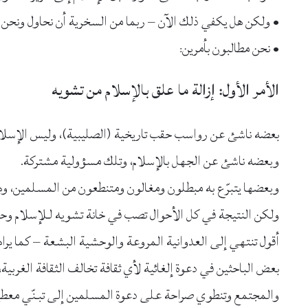
• ولكن هل يكفي ذلك الآن – ربما من السخرية أن نحاول ونحن 
• نحن مطالبون بأمرين:
الأمر الأول: إزالة ما علق بالإسلام من تشويه
بعضه ناشئ عن رواسب حقب تاريخية (الصليبية)، وليس الإسلام
وبعضه ناشئ عن الجهل بالإسلام، وتلك مسؤولية مشتركة.
وبعضها يتبرّع به مبطلون ومغالون ومتنطعون من المسلمين، وهذ
ولكن النتيجة في كل الأحوال تصب في خانة تشويه لـلإسلام وح
أقول تنتهي إلى العدوانية المروعة والوحشية البشعة – كما يرا
بعض الباحثين في دعوة إلغائية لأي ثقافة تخالف الثقافة الغربية،
والمجتمع وتنطوي صراحة على دعوة المسلمين إلى تبـنّي معطيات